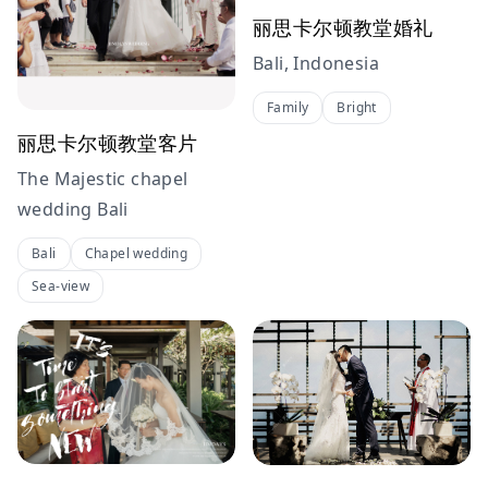
丽思卡尔顿教堂婚礼
Bali, Indonesia
Family
Bright
丽思卡尔顿教堂客片
The Majestic chapel
wedding Bali
Bali
Chapel wedding
Sea-view