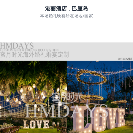
港丽酒店 , 巴厘岛
本场婚礼晚宴所在场地/国家