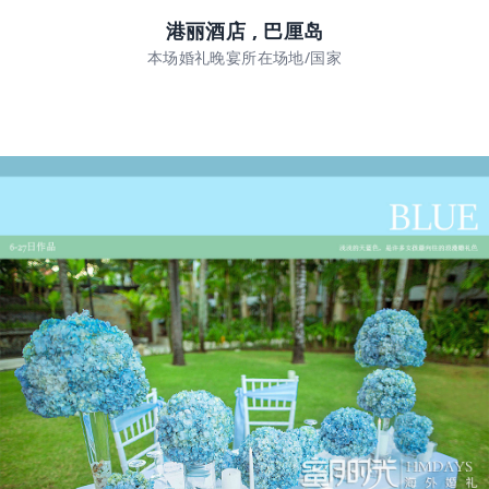
港丽酒店 , 巴厘岛
本场婚礼晚宴所在场地/国家