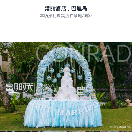
港丽酒店 , 巴厘岛
本场婚礼晚宴所在场地/国家