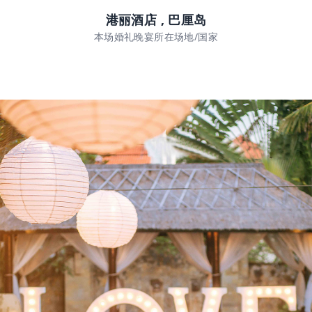
港丽酒店 , 巴厘岛
本场婚礼晚宴所在场地/国家