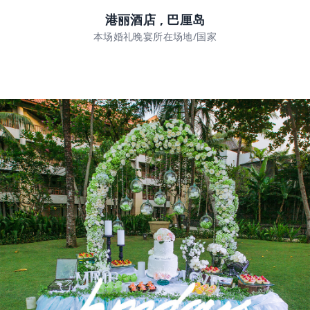
港丽酒店 , 巴厘岛
本场婚礼晚宴所在场地/国家