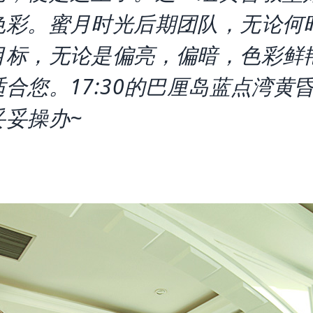
色彩。蜜月时光后期团队，无论何
目标，无论是偏亮，偏暗，色彩鲜
合您。17:30的巴厘岛蓝点湾黄
妥妥操办~