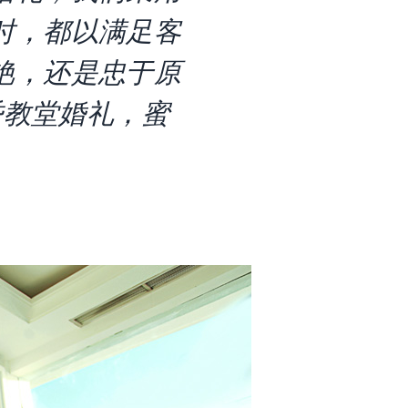
时，都以满足客
艳，还是忠于原
昏教堂婚礼，蜜