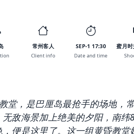
岛
常州客人
SEP-1 17:30
蜜月时
tion
Client info
Date and time
Sho
点湾教堂，是巴厘岛最抢手的场地，常
无敌海景加上绝美的夕阳，南纬8
色，便是这里了。这一组黄昏教堂