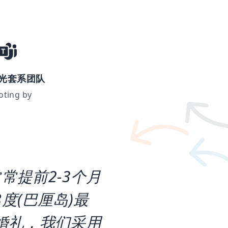
光套系团队
oting by
常提前2-3个月
度(巴厘岛)最
婚礼，我们采用