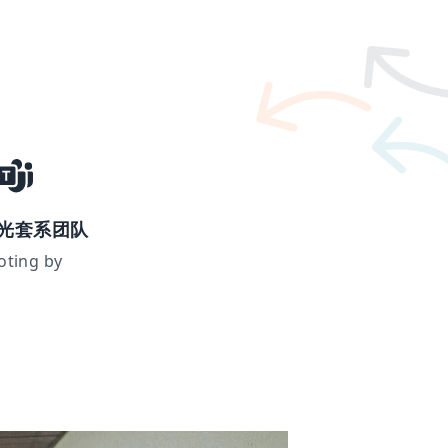
光套系团队
oting by