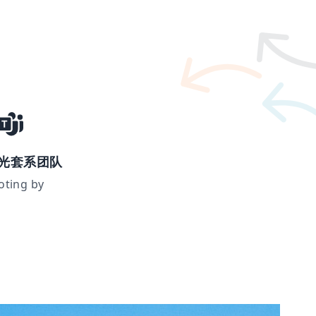
光套系团队
oting by