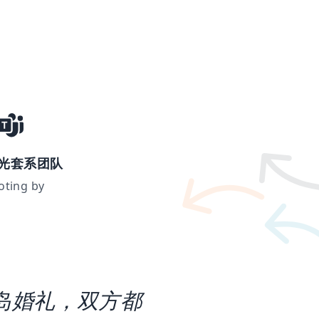
光套系团队
oting by
岛婚礼，双方都