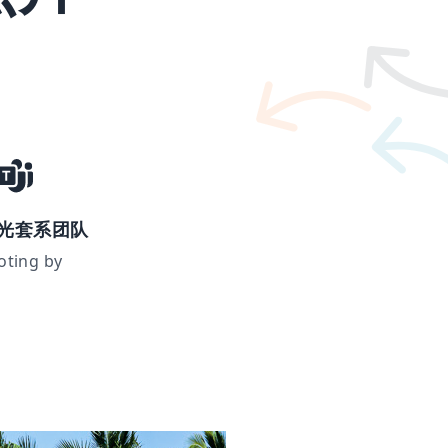
光套系团队
oting by