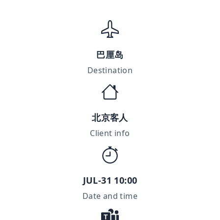
巴厘岛
Destination
北京客人
Client info
JUL-31 10:00
Date and time