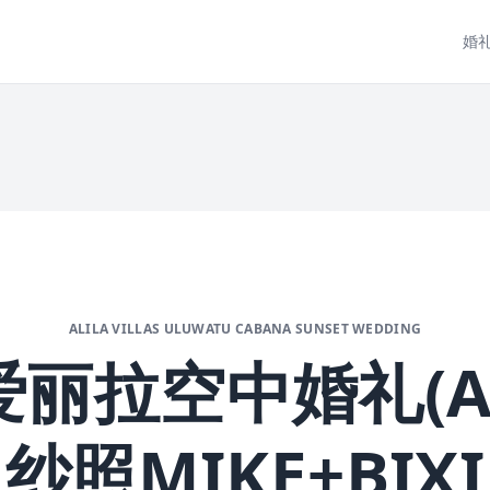
婚
ALILA VILLAS ULUWATU CABANA SUNSET WEDDING
丽拉空中婚礼(AL
纱照MIKE+BIXI