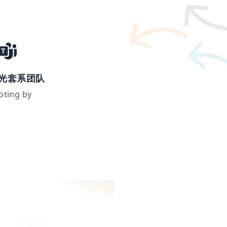
光套系团队
oting by