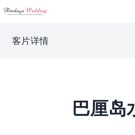
客片详情
巴厘岛