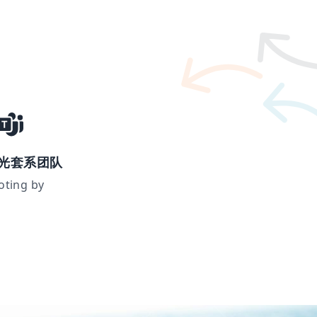
光套系团队
oting by