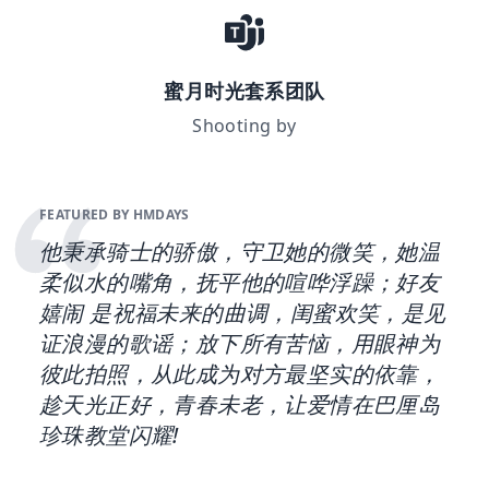
蜜月时光套系团队
Shooting by
FEATURED BY HMDAYS
他秉承骑士的骄傲，守卫她的微笑，她温
柔似水的嘴角，抚平他的喧哗浮躁；好友
嬉闹 是祝福未来的曲调，闺蜜欢笑，是见
证浪漫的歌谣；放下所有苦恼，用眼神为
彼此拍照，从此成为对方最坚实的依靠，
趁天光正好，青春未老，让爱情在巴厘岛
珍珠教堂闪耀!