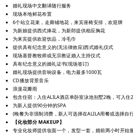
婚礼现场中文翻译随行服务
现场本地鲜花布置
6个站立花束，走廊铺地花，来宾座椅安排，欢迎牌
为新娘提供西式捧花，为新郎提供相应胸花
为来宾提供欢迎饮品，冷毛巾
提供具有纪念意义的(无法律效应)西式婚礼仪式
现场基督教牧师或无宗教证婚人主持仪式
具有纪念意义的婚礼证书(现场签订)
婚礼现场提供音响设备，电力最多1000瓦
CD播放背景音乐
浪漫花瓣雨
包含住宿：入住ALILA酒店单卧室泳池别墅2晚，可入
为新人提供90分钟的SPA
(晚餐为非强制消费，新人可选择在ALILA用餐或选择自行
【化妆部分 MAKEUP】
专业化妆师提供妆面一个，发型一套，婚前两小时开始