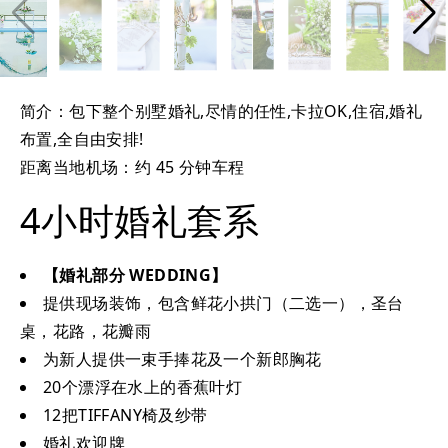
简介：包下整个别墅婚礼,尽情的任性,卡拉OK,住宿,婚礼
布置,全自由安排!
距离当地机场：约 45 分钟车程
4小时婚礼套系
【婚礼部分 WEDDING】
提供现场装饰，包含鲜花小拱门（二选一），圣台
桌，花路，花瓣雨
为新人提供一束手捧花及一个新郎胸花
20个漂浮在水上的香蕉叶灯
12把TIFFANY椅及纱带
婚礼欢迎牌