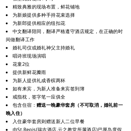
精致典雅的现场布置，鲜花铺地
为新娘提供多种手持花束选择
为新郎提供相应的纽扣花
中文翻译陪同，翻译严格遵守酒店规定，在正确的时
间做翻译工作
婚礼司仪或婚礼神父主持婚礼
唱诗班现场演唱
花童2位
提供新鲜花瓣雨
为新人提供礼成香槟两杯
如有来宾，为新人准备来宾签到簿
戒指枕，签字笔一应俱全
包含住宿：
赠送一晚豪华套房（不可取消，婚礼前一
晚入住）
入住豪华套房则赠送新人二位早餐
由St.Regis(瑞吉酒店,云之教堂所属酒店)巴厘岛度假