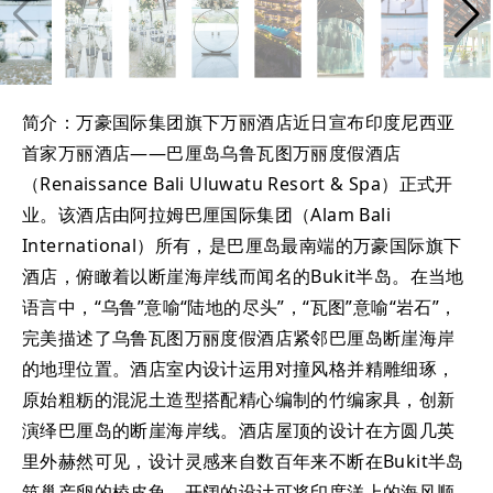
简介：万豪国际集团旗下万丽酒店近日宣布印度尼西亚
首家万丽酒店——巴厘岛乌鲁瓦图万丽度假酒店
（Renaissance Bali Uluwatu Resort & Spa）正式开
业。该酒店由阿拉姆巴厘国际集团（Alam Bali
International）所有，是巴厘岛最南端的万豪国际旗下
酒店，俯瞰着以断崖海岸线而闻名的Bukit半岛。在当地
语言中，“乌鲁”意喻“陆地的尽头”，“瓦图”意喻“岩石”，
完美描述了乌鲁瓦图万丽度假酒店紧邻巴厘岛断崖海岸
的地理位置。酒店室内设计运用对撞风格并精雕细琢，
原始粗粝的混泥土造型搭配精心编制的竹编家具，创新
演绎巴厘岛的断崖海岸线。酒店屋顶的设计在方圆几英
里外赫然可见，设计灵感来自数百年来不断在Bukit半岛
筑巢产卵的棱皮龟，开阔的设计可将印度洋上的海风顺