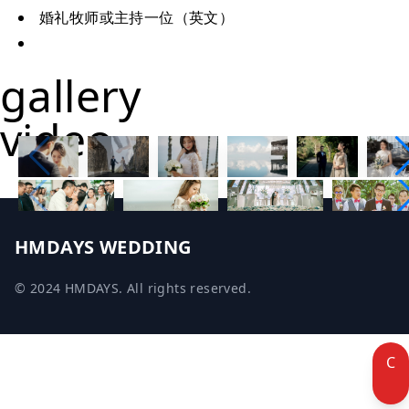
婚礼牧师或主持一位（英文）
gallery
video
HMDAYS WEDDING
© 2024 HMDAYS. All rights reserved.
C