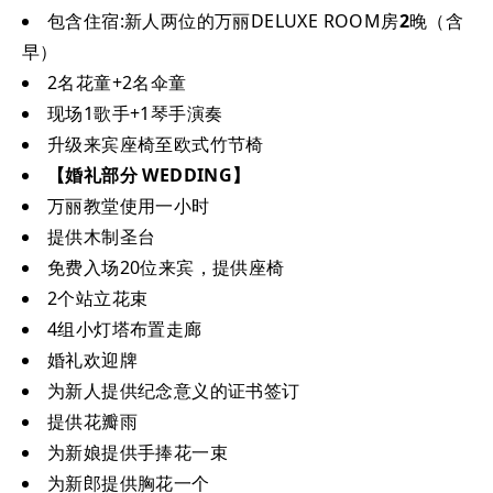
包含住宿:新人两位的万丽DELUXE ROOM房
2
晚（含
早）
2名花童+2名伞童
现场1歌手+1琴手演奏
升级来宾座椅至欧式竹节椅
【婚礼部分 WEDDING】
万丽教堂使用一小时
提供木制圣台
免费入场20位来宾，提供座椅
2个站立花束
4组小灯塔布置走廊
婚礼欢迎牌
为新人提供纪念意义的证书签订
提供花瓣雨
为新娘提供手捧花一束
为新郎提供胸花一个