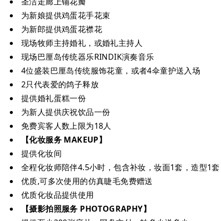
圣洁走廊上铺花瓣
为新娘提供鸡蛋花手花束
为新郎提供鸡蛋花襟花
现场牧师主持婚礼，或婚礼主持人
现场巴厘岛传统器乐RINDIK演奏音乐
4位盛装巴厘岛传统服饰花童，或者4伞童护送入场
2只代表爱的鸽子释放
提供婚礼蛋糕一份
为新人提供庆祝饮品一份
免费宾客人数上限为18人
【化妆服务 MAKEUP】
提供化妆间
全程化妆师陪伴4.5小时，包含补妆，妆面1套，造型1套
优质,可多次使用的仿真睫毛免费赠送
优质化妆品提供使用
【摄影拍照服务 PHOTOGRAPHY】