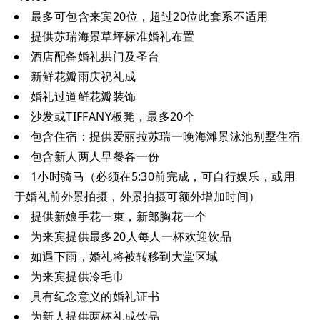
最多可包含来宾20位，超过20位此套系不适用
提供苏瑞海景草坪标准婚礼布置
酒店配备婚礼拱门及圣台
新鲜花瓣雨庆祝礼成
婚礼过道鲜花瓣装饰
沙发或TIFFANY板凳，最多20个
包含住宿：提供爱丽拉苏瑞一晚海滩景泳池别墅住宿
包含新人两人早餐各一份
1小时骑马（必须在5:30前完成，可自行娱乐，或用
于婚礼前外景拍摄，外景拍摄可额外增加时间）
提供新娘手花一束，新郎胸花一个
为来宾提供最多20人每人一杯欢迎饮品
如遇下雨，婚礼将被转移到大堂区域
为来宾提供冷毛巾
具有纪念意义的婚礼证书
为新人提供两杯礼成饮品