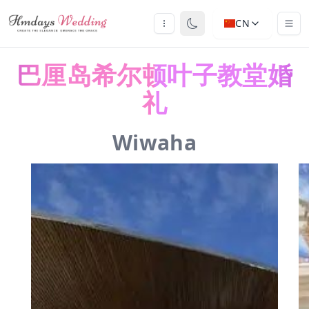
CN
巴厘岛希尔顿叶子教堂婚
礼
Wiwaha