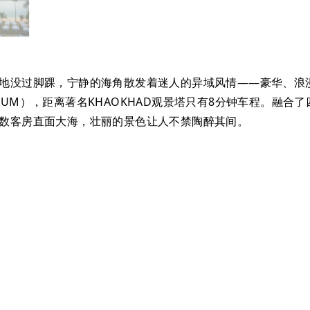
地没过脚踝，宁静的海角散发着迷人的异域风情——豪华、浪
ARIUM），距离著名KHAOKHAD观景塔只有8分钟车程。
数客房直面大海，壮丽的景色让人不禁陶醉其间。