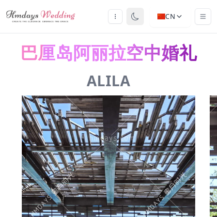
CN
巴厘岛阿丽拉空中婚礼
ALILA