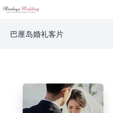
巴厘岛婚礼客片