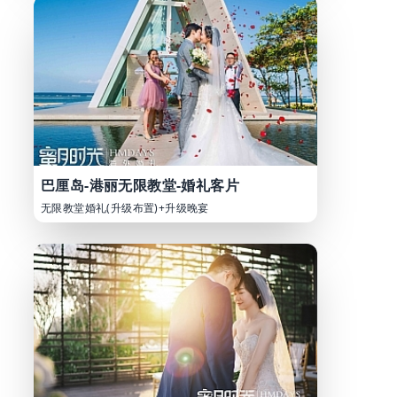
巴厘岛-港丽无限教堂-婚礼客片
无限教堂婚礼(升级布置)+升级晚宴