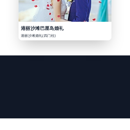
港丽沙滩巴厘岛婚礼
港丽沙滩婚礼(四门柱)