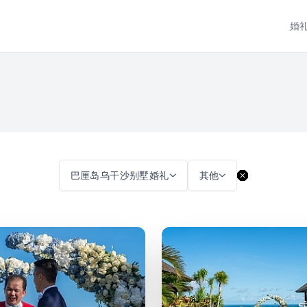
婚
巴厘岛乌干沙别墅婚礼
其他